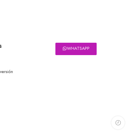
s
WHATSAPP
eversión