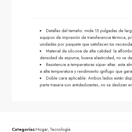
Detalles del tamaño: mide 15 pulgadas de lar
equipos de impresión de transferencia térmica, pr
unidades por paquete que satisfacen tus necesi
Material de silicona de alta calidad: la alfom
densidad de espuma, buena elasticidad, no se defo
Resistencia a temperaturas súper altas: esta a
a alta temperatura y rendimiento ignífugo que ga
Doble cara aplicable: Ambos lados están dispon
parte trasera son antideslizantes, no se deslizan en
Categorías:
Hogar
,
Tecnología