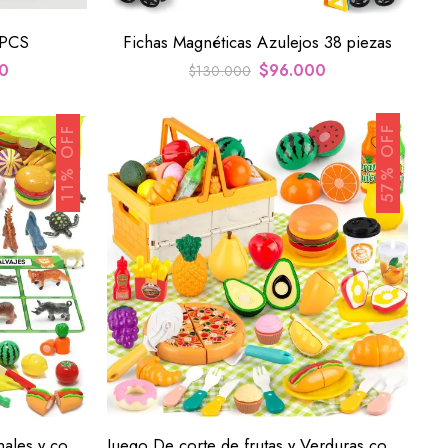
4PCS
Fichas Magnéticas Azulejos 38 piezas
0
$
96.000
$
130.000
57% OFF
11% OFF
Juego de clasificación de animales y corte de frutas y verduras
Juego De corte de frutas y Verduras con canasta