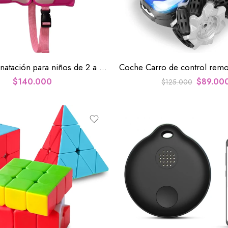
Chaleco de natación para niños de 2 a 6 años
$
140.000
$
89.00
$
125.000