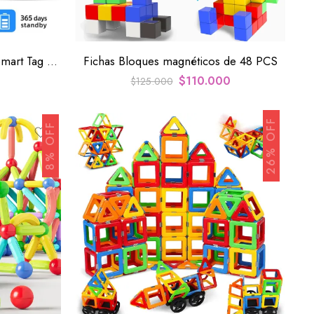
Dispositivo De Seguimiento Smart Tag Monitor Portátil GPS
Fichas Bloques magnéticos de 48 PCS
$
110.000
$
125.000
26% OFF
8% OFF