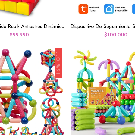
de Rubik Antiestres Dinámico
$
99.990
$
100.000
16% OFF