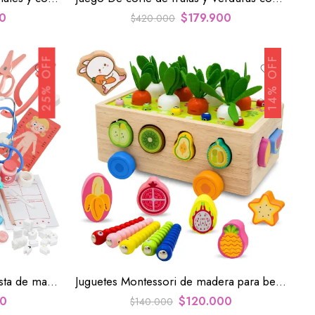
0
$
179.900
$
420.000
25% OFF
14% OFF
Juguete de rol médico y dentista de madera para niños realista
Juguetes Montessori de madera para bebés de frutas y verduras aprendizaje
00
$
120.000
$
140.000