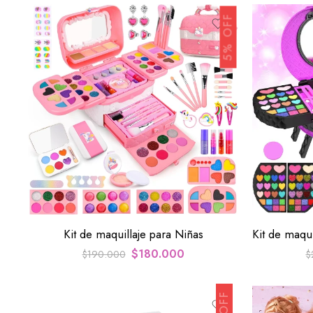
5% OFF
Kit de maquillaje para Niñas
$
180.000
$
190.000
$