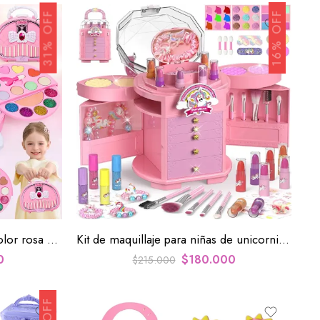
16% OFF
31% OFF
Kit de maquillaje para niñas color rosa Belleza
Kit de maquillaje para niñas de unicornio rosa
0
$
180.000
$
215.000