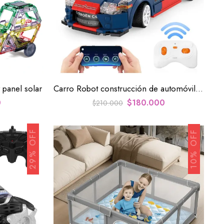
 panel solar
Carro Robot construcción de automóviles a control remoto para niños
0
$
180.000
$
210.000
29% OFF
10% OFF