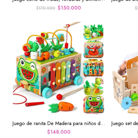
$
150.000
$
170.000
$
Juego de ranita De Madera para niños de 2 a 4 años
$
148.000