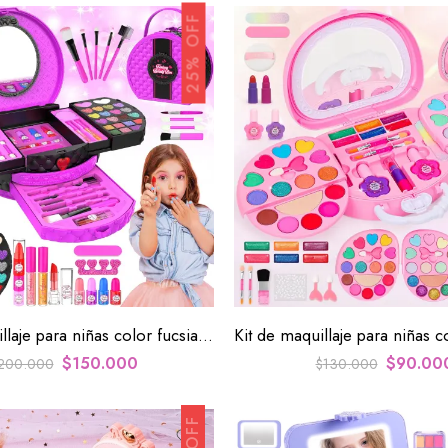
25% OFF
Kit de maquillaje para niñas color fucsia Belleza
$
150.000
$
90.00
200.000
$
130.000