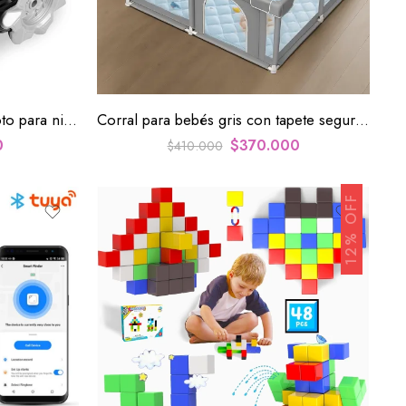
Coche Carro de control remoto para niños
Corral para bebés gris con tapete seguro para juegos
0
$
370.000
$
410.000
12% OFF