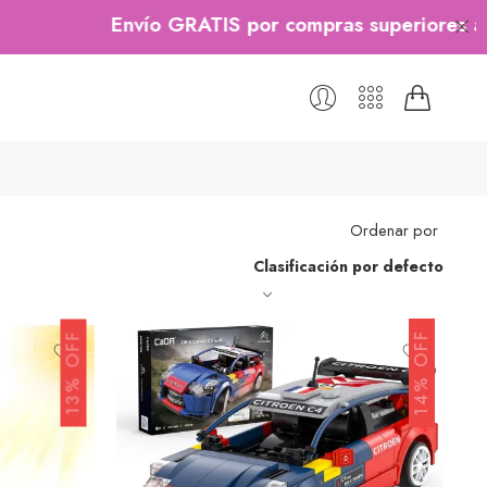
S por compras superiores a $200.000, Aplican Tér
Ordenar por
Clasificación por defecto
14% OFF
13% OFF