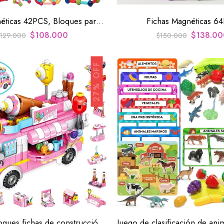
Fichas Magnéticas 42PCS, Bloques para niños
Fichas Magnéticas 6
$
108.000
$
138.00
129.000
$
150.000
27% OFF
Juego de bloques fichas de construcción para niñas de 553 piezas