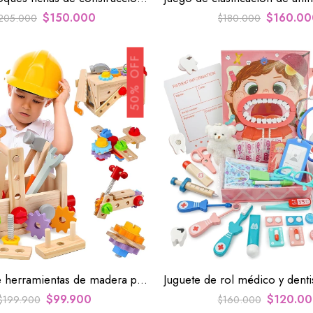
$
150.000
$
160.00
205.000
$
180.000
50% OFF
Juego set de herramientas de madera para niños
$
99.900
$
120.0
$
199.900
$
160.000