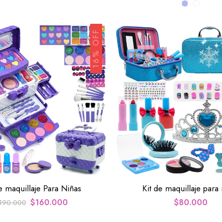
16% OFF
e maquillaje Para Niñas
Kit de maquillaje para 
$
160.000
$
80.000
190.000