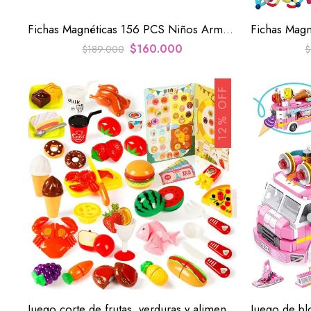
Fichas Magnéticas 156 PCS Niños Armar Construcción Educativo Bloques
$
160.000
$
189.000
$
12% OFF
Juego corte de frutas, verduras y alimentos para niños juguete