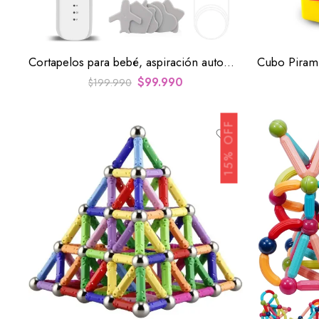
Cortapelos para bebé, aspiración automática al vacío
Cubo Pirami
$
99.990
$
199.990
15% OFF