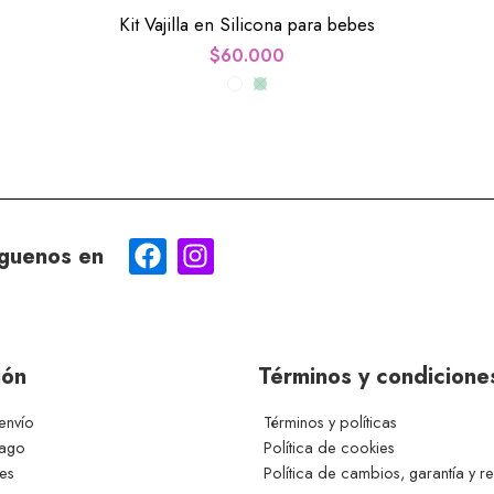
Kit Vajilla en Silicona para bebes
$
60.000
guenos en
ión
Términos y condicione
envío
Términos y políticas
pago
Política de cookies
ces
Política de cambios, garantía y r