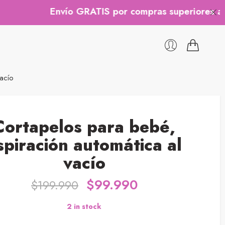
Envío GRATIS por compras superiores a $200.
vacío
Cortapelos para bebé,
spiración automática al
vacío
$
99.990
$
199.990
2 in stock