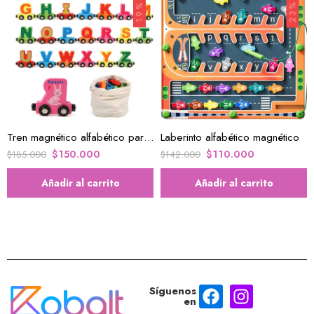
Tren magnético alfabético para niños Aprendizaje
Laberinto alfabético magnético
$
150.000
$
110.000
$
185.000
$
142.000
Añadir al carrito
Añadir al carrito
Síguenos
en