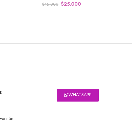
$
25.000
$
45.000
s
WHATSAPP
eversión