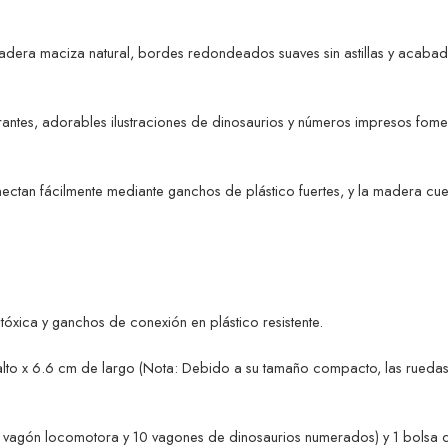
adera maciza natural, bordes redondeados suaves sin astillas y acabado
rantes, adorables ilustraciones de dinosaurios y números impresos fomen
ectan fácilmente mediante ganchos de plástico fuertes, y la madera cuen
 tóxica y ganchos de conexión en plástico resistente.
o x 6.6 cm de largo (Nota: Debido a su tamaño compacto, las ruedas est
 (1 vagón locomotora y 10 vagones de dinosaurios numerados) y 1 bolsa