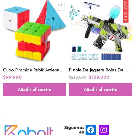
34% OFF
Cubo Piramide Rubik Antiestres Dinámico
Pistola De Juguete Bolas De Gel Diversion Niños
$
99.990
$
139.000
$
210.000
Añadir al carrito
Añadir al carrito
Síguenos
en