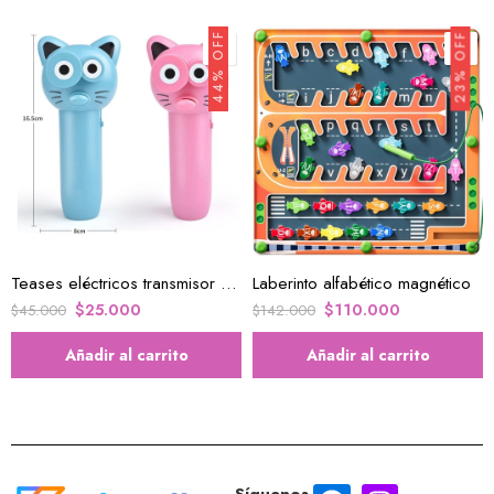
44% OFF
23% OFF
Teases eléctricos transmisor de cuerda de gato
Laberinto alfabético magnético
$
25.000
$
110.000
$
45.000
$
142.000
Añadir al carrito
Añadir al carrito
Síguenos