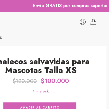
Envío GRATIS por compras superiores a $2
XS
halecos salvavidas para
Mascotas Talla XS
$
100.000
$
120.000
1 in stock
AÑADIR AL CARRITO