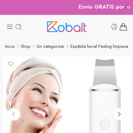
Envío GRATIS por comp
Inicio
Shop
Sin categorizar
Espátula facial Peeling limpieza