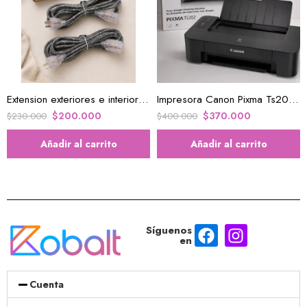
Extension exteriores e interiores de 16 AWG
Impresora Canon Pixma Ts202 Nueva Económica Para Hogar , oficina y Tareas
$
200.000
$
370.000
$
230.000
$
400.000
Añadir al carrito
Añadir al carrito
Síguenos
en
Cuenta