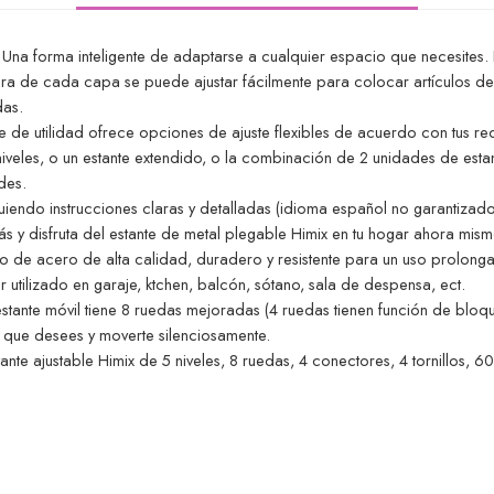
. Una forma inteligente de adaptarse a cualquier espacio que necesites. 
tura de cada capa se puede ajustar fácilmente para colocar artículos d
das.
e de utilidad ofrece opciones de ajuste flexibles de acuerdo con tus r
veles, o un estante extendido, o la combinación de 2 unidades de estante
des.
uiendo instrucciones claras y detalladas (idioma español no garantizado)
 y disfruta del estante de metal plegable Himix en tu hogar ahora mism
erro de acero de alta calidad, duradero y resistente para un uso prolong
 utilizado en garaje, ktchen, balcón, sótano, sala de despensa, ect.
stante móvil tiene 8 ruedas mejoradas (4 ruedas tienen función de blo
 que desees y moverte silenciosamente.
nte ajustable Himix de 5 niveles, 8 ruedas, 4 conectores, 4 tornillos, 6