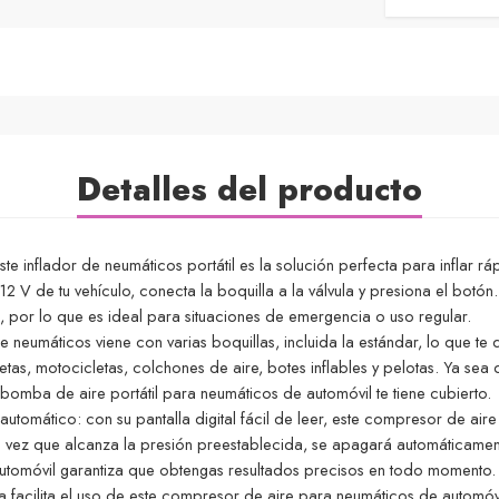
Detalles del producto
ste inflador de neumáticos portátil es la solución perfecta para inflar r
2 V de tu vehículo, conecta la boquilla a la válvula y presiona el botó
, por lo que es ideal para situaciones de emergencia o uso regular.
e neumáticos viene con varias boquillas, incluida la estándar, lo que te 
etas, motocicletas, colchones de aire, botes inflables y pelotas. Ya sea
bomba de aire portátil para neumáticos de automóvil te tiene cubierto.
tomático: con su pantalla digital fácil de leer, este compresor de aire
 vez que alcanza la presión preestablecida, se apagará automáticament
 automóvil garantiza que obtengas resultados precisos en todo momento.
da facilita el uso de este compresor de aire para neumáticos de automó