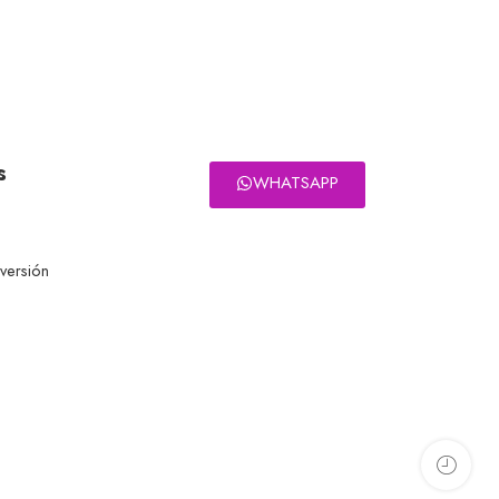
s
WHATSAPP
eversión