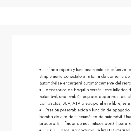
Inflado rápido y funcionamiento sin esfuerzo: e
Simplemente conéctalo a la toma de corriente de 1
automóvil se encargará automáticamente del resto
Accesorios de boquilla versátil: este inflador d
automóvil, sino también equipos deportivos, bicicl
compactos, SUV, ATV o equipo al aire libre, esta 
Presión preestablecida y función de apagado au
bomba de aire de tu neumático de automóvil. Una
proceso. El inflador de neumáticos portátil para
Luz LED para uso nocturno: la luz LED integra