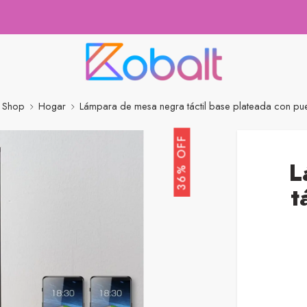
Shop
Hogar
Lámpara de mesa negra táctil base plateada con pu
36% OFF
L
t