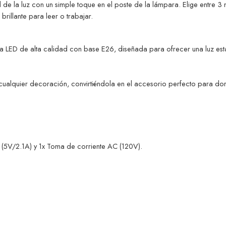
d de la luz con un simple toque en el poste de la lámpara.
Elige entre 3 
rillante para leer o trabajar.
a LED de alta calidad con base E26, diseñada para ofrecer una luz estab
alquier decoración, convirtiéndola en el accesorio perfecto para dormi
 (5V/2.1A) y 1x Toma de corriente AC (120V).
.