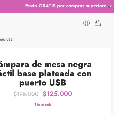
Envío GRATIS por compras superiores a $200.000
erto USB
ámpara de mesa negra
áctil base plateada con
puerto USB
$
125.000
$
195.000
1 in stock