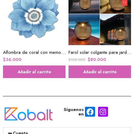
Alfombra de coral con memoria de algodón
Farol solar colgante para jardín X 2 U
$
36.000
$
80.000
$
105.000
Añadir al carrito
Añadir al carrito
Síguenos
en
Cuenta