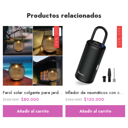
Productos relacionados
24% OFF
35% OFF
Farol solar colgante para jardín X 2 U
Inflador de neumáticos con compresor de aire portátil
$
80.000
$
120.000
$
105.000
$
186.000
Añadir al carrito
Añadir al carrito