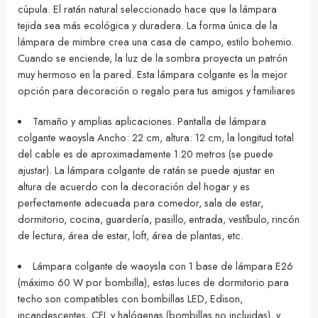
cúpula. El ratán natural seleccionado hace que la lámpara
tejida sea más ecológica y duradera. La forma única de la
lámpara de mimbre crea una casa de campo, estilo bohemio.
Cuando se enciende, la luz de la sombra proyecta un patrón
muy hermoso en la pared. Esta lámpara colgante es la mejor
opción para decoración o regalo para tus amigos y familiares
Tamaño y amplias aplicaciones. Pantalla de lámpara
colgante waoysla Ancho: 22 cm, altura: 12 cm, la longitud total
del cable es de aproximadamente 1.20 metros (se puede
ajustar). La lámpara colgante de ratán se puede ajustar en
altura de acuerdo con la decoración del hogar y es
perfectamente adecuada para comedor, sala de estar,
dormitorio, cocina, guardería, pasillo, entrada, vestíbulo, rincón
de lectura, área de estar, loft, área de plantas, etc.
Lámpara colgante de waoysla con 1 base de lámpara E26
(máximo 60 W por bombilla), estas luces de dormitorio para
techo son compatibles con bombillas LED, Edison,
incandescentes, CFL y halógenas (bombillas no incluidas), y