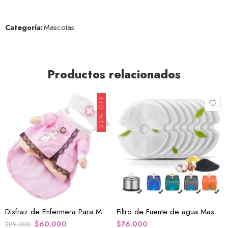
Categoría:
Mascotas
Productos relacionados
33% OFF
TALLA S
Disfraz de Enfermera Para Mascotas
Filtro de Fuente de agua Mascotas x 8
$
60.000
$
76.000
$
89.000