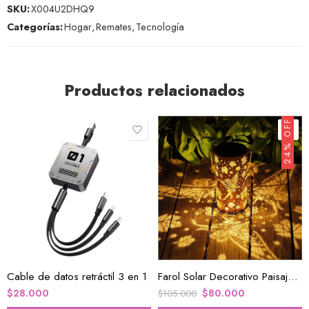
SKU:
X004U2DHQ9
Categorías:
Hogar
,
Remates
,
Tecnología
Productos relacionados
24% OFF
Cable de datos retráctil 3 en 1
Farol Solar Decorativo Paisaje Jardin Recargable
$
28.000
$
80.000
$
105.000