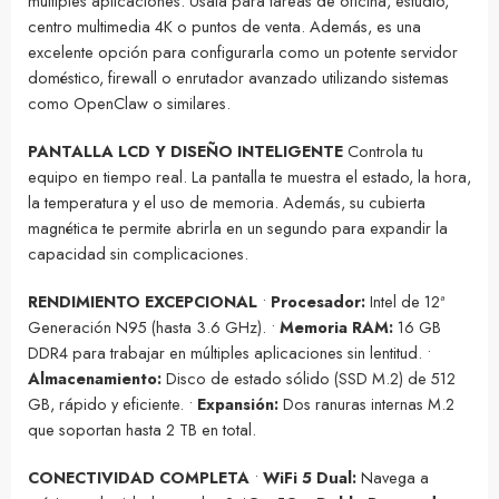
múltiples aplicaciones. Úsala para tareas de oficina, estudio,
centro multimedia 4K o puntos de venta. Además, es una
excelente opción para configurarla como un potente servidor
doméstico, firewall o enrutador avanzado utilizando sistemas
como OpenClaw o similares.
PANTALLA LCD Y DISEÑO INTELIGENTE
Controla tu
equipo en tiempo real. La pantalla te muestra el estado, la hora,
la temperatura y el uso de memoria. Además, su cubierta
magnética te permite abrirla en un segundo para expandir la
capacidad sin complicaciones.
RENDIMIENTO EXCEPCIONAL
•
Procesador:
Intel de 12ª
Generación N95 (hasta 3.6 GHz). •
Memoria RAM:
16 GB
DDR4 para trabajar en múltiples aplicaciones sin lentitud. •
Almacenamiento:
Disco de estado sólido (SSD M.2) de 512
GB, rápido y eficiente. •
Expansión:
Dos ranuras internas M.2
que soportan hasta 2 TB en total.
CONECTIVIDAD COMPLETA
•
WiFi 5 Dual:
Navega a