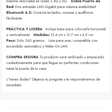
máxima velocidad en redes 2.4G y 5G. •
Doble Puerto de
Red:
Dos entradas LAN Gigabit para máxima estabilidad. •
Bluetooth 4.2:
Conecta teclados, mouses y audífonos
fácilmente.
PRÁCTICA Y LIGERA
• Incluye base para colocarla horizontal
o verticalmente. •
Medidas:
12.4 cm x 12.7 cm x 4.0 cm. •
Peso:
Solo 360 gramos. • Lista para usar, compatible con
encendido automático y Wake On LAN.
COMPRA SEGURA
Tu producto será verificado y empacado
cuidadosamente para que llegue en perfectas condiciones
hasta la puerta de tu casa.
¿Tienes dudas? Déjanos tu pregunta y te responderemos de
inmediato.