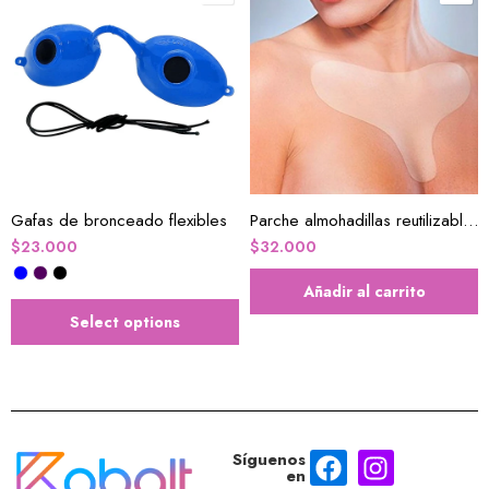
Gafas de bronceado flexibles
Parche almohadillas reutilizables para el pecho, antiarrugas de silicona , antienvejecimiento de la piel
$
23.000
$
32.000
Añadir al carrito
Select options
Síguenos
en