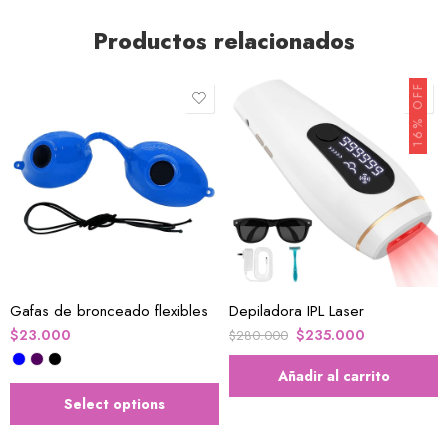
Productos relacionados
16% OFF
Gafas de bronceado flexibles
Depiladora IPL Laser
$
23.000
$
235.000
$
280.000
Añadir al carrito
Select options