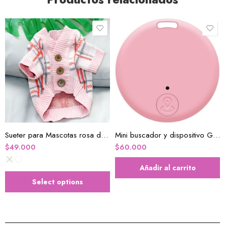
L
Sueter para Mascotas rosa de rayas
Mini buscador y dispositivo GPS para perros
$
49.000
$
60.000
Añadir al carrito
Select options