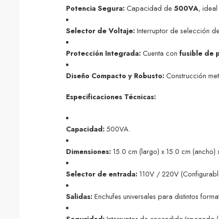
Potencia Segura:
Capacidad de
500VA
, idea
Selector de Voltaje:
Interruptor de selección de 
Protección Integrada:
Cuenta con
fusible de 
Diseño Compacto y Robusto:
Construcción metá
Especificaciones Técnicas:
Capacidad:
500VA.
Dimensiones:
15.0 cm (largo) x 15.0 cm (ancho) x
Selector de entrada:
110V / 220V (Configurabl
Salidas:
Enchufes universales para distintos format
Seguridad:
Interruptor de encendido/apagado 