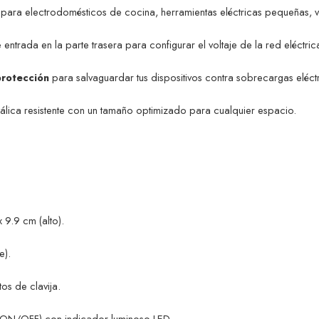
l para electrodomésticos de cocina, herramientas eléctricas pequeñas, v
entrada en la parte trasera para configurar el voltaje de la red eléctric
protección
para salvaguardar tus dispositivos contra sobrecargas eléctr
lica resistente con un tamaño optimizado para cualquier espacio.
 9.9 cm (alto).
e).
os de clavija.
(ON/OFF) con indicador luminoso LED.