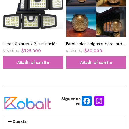
Luces Solares x 2 Iluminación
Farol solar colgante para jardín X 2 U
$
125.000
$
80.000
$
165.000
$
105.000
Añadir al carrito
Añadir al carrito
Síguenos
en
Cuenta