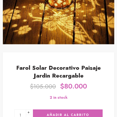
Farol Solar Decorativo Paisaje
Jardin Recargable
$
80.000
$
105.000
2 in stock
+
AÑADIR AL CARRITO