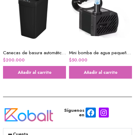
Canecas de basura automática 2.2 galones caja x2u
Mini bomba de agua pequeña para acuario
$
200.000
$
50.000
Añadir al carrito
Añadir al carrito
Síguenos
en
Cuenta