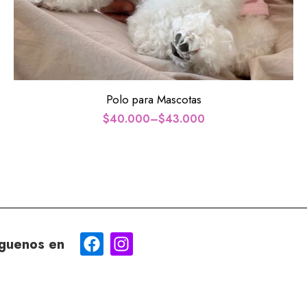
S
M
L
XL
Polo para Mascotas
$
40.000
–
$
43.000
guenos en