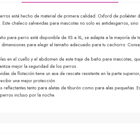
erros está hecho de material de primera calidad: Oxford de poliéster d
a. Este chaleco salvavidas para mascotas no solo es antidesgarros, sin
año para perro está disponible de XS a XL, se adapta a la mayoría de 
de dimensiones para elegir el tamaño adecuado para tu cachorro. Consej
es en el cuello y el abdomen de este traje de baño para mascotas, que 
ntiza mejor la seguridad de los perros.
das de flotación tiene un asa de rescate resistente en la parte superi
recibir una mejor protección.
os reflectantes tanto para aletas de tiburón como para alas pequeñas. E
r perros incluso por la noche.