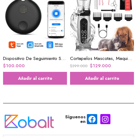
Dispositivo De Seguimiento Smart Tag Monitor Portátil GPS
Cortapelos Mascotas, Maquina De Corte
$
100.000
$
129.000
$
399.000
Añadir al carrito
Añadir al carrito
Síguenos
en