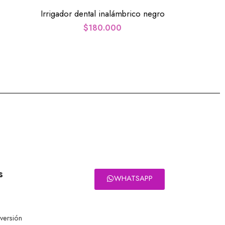
Irrigador dental inalámbrico negro
$
180.000
s
WHATSAPP
eversión