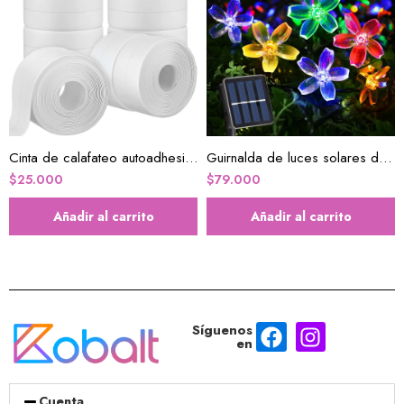
Cinta de calafateo autoadhesiva impermeable
Guirnalda de luces solares de flores
$
25.000
$
79.000
Añadir al carrito
Añadir al carrito
Síguenos
en
Cuenta