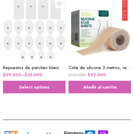
39% OFF
Pequeño
Mediano
Grande
Repuestos de parches blancos almohadillas para TENS y EMS
Cinta de silicona 3 metros, reduce la apariencia de las cicatrices
$
29.000
–
$
35.000
$
92.000
$
150.000
Select options
Añadir al carrito
Síguenos