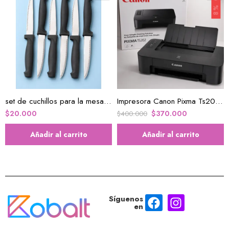
8% OFF
set de cuchillos para la mesa x6u
Impresora Canon Pixma Ts202 Nueva Económica Para Hogar , oficina y Tareas
$
20.000
$
370.000
$
400.000
Añadir al carrito
Añadir al carrito
Síguenos
en