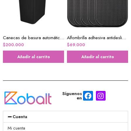
Canecas de basura automática 2.2 galones caja x2u
Alfombrilla adhesiva antideslizante para salpicadero de coche
$
200.000
$
69.000
Añadir al carrito
Añadir al carrito
Síguenos
en
Cuenta
Mi cuenta