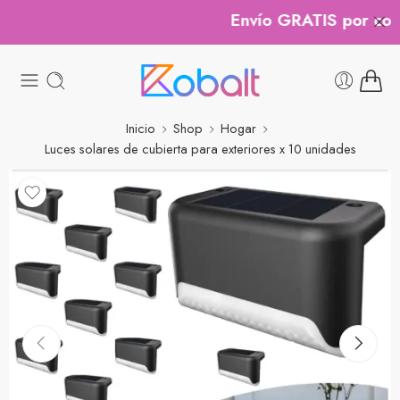
Envío GRATIS por comp
Inicio
Shop
Hogar
Luces solares de cubierta para exteriores x 10 unidades