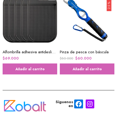
25% OFF
Alfombrilla adhesiva antideslizante para salpicadero de coche
Pinza de pesca con báscula
$
69.000
$
60.000
$
80.000
Añadir al carrito
Añadir al carrito
Síguenos
en