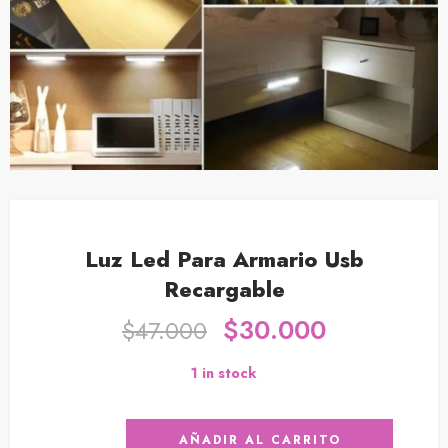
Luz Led Para Armario Usb
Recargable
$
30.000
$
47.000
1 in stock
AÑADIR AL CARRITO