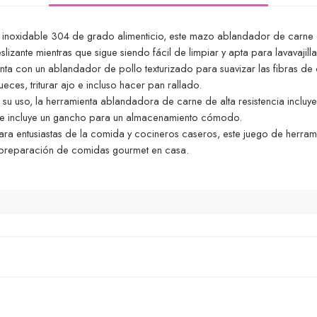
inoxidable 304 de grado alimenticio, este mazo ablandador de carne de
izante mientras que sigue siendo fácil de limpiar y apta para lavavajilla
enta con un ablandador de pollo texturizado para suavizar las fibras de 
eces, triturar ajo e incluso hacer pan rallado.
r su uso, la herramienta ablandadora de carne de alta resistencia incluy
e incluye un gancho para un almacenamiento cómodo.
ara entusiastas de la comida y cocineros caseros, este juego de herra
a preparación de comidas gourmet en casa.