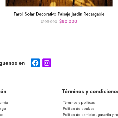
Farol Solar Decorativo Paisaje Jardin Recargable
$
80.000
$
105.000
guenos en
ión
Términos y condicione
envío
Términos y políticas
pago
Política de cookies
ces
Política de cambios, garantía y r