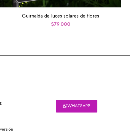
Guirnalda de luces solares de flores
$
79.000
s
WHATSAPP
eversión