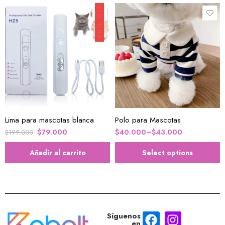
60% OFF
XXL
S
M
Lima para mascotas blanca
Polo para Mascotas
$
79.000
$
40.000
–
$
43.000
$
199.000
Añadir al carrito
Select options
Síguenos
en