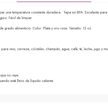
ar una temperatura constante duradera. Tapa sin BPA. Excelente para to
uro. Fácil de limpiar.
de grado alimenticio. Color: Plata y oro rosa. Tamaño: 12 oz
para vino, cerveza, cócteles, champán, agua, café, té, leche, jugo y m
que no raye.
ando esté lleno de líquido caliente.