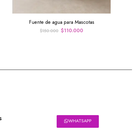
Fuente de agua para Mascotas
$
110.000
$
150.000
s
WHATSAPP