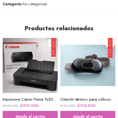
Categoría:
Sin categorizar
Productos relacionados
13% OFF
8% OFF
Impresora Canon Pixma Ts202 Nueva Económica Para Hogar , oficina y Tareas
Cinturón térmico para cólicos y calambres negro
$
370.000
$
105.000
$
400.000
$
120.000
Añadir al carrito
Añadir al carrito