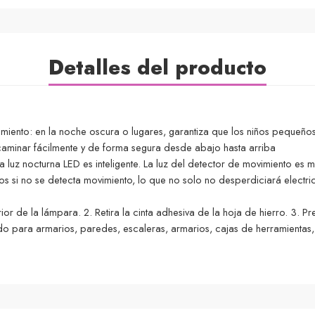
Detalles del producto
vimiento: en la noche oscura o lugares, garantiza que los niños pequeñ
 caminar fácilmente y de forma segura desde abajo hasta arriba
tra luz nocturna LED es inteligente. La luz del detector de movimiento e
si no se detecta movimiento, lo que no solo no desperdiciará electri
erior de la lámpara. 2. Retira la cinta adhesiva de la hoja de hierro. 3. 
o para armarios, paredes, escaleras, armarios, cajas de herramientas, co