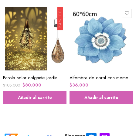
24% OFF
Farola solar colgante jardín
Alfombra de coral con memoria de algodón
$
80.000
$
36.000
$
105.000
Añadir al carrito
Añadir al carrito
Síguenos