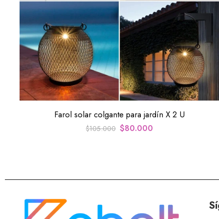
Farol solar colgante para jardín X 2 U
$
80.000
$
105.000
Sí