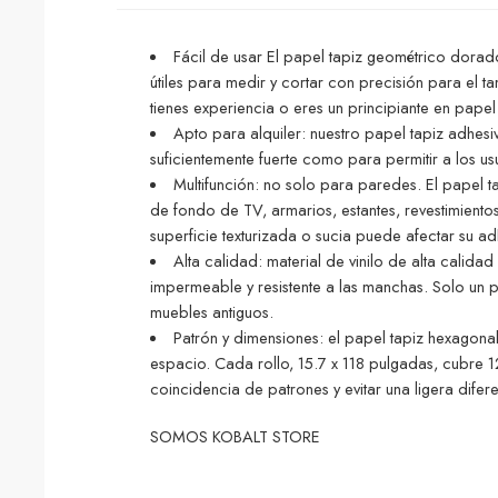
Fácil de usar El papel tapiz geométrico dorado 
útiles para medir y cortar con precisión para el t
tienes experiencia o eres un principiante en pape
Apto para alquiler: nuestro papel tapiz adhes
suficientemente fuerte como para permitir a los u
Multifunción: no solo para paredes. El papel 
de fondo de TV, armarios, estantes, revestimiento
superficie texturizada o sucia puede afectar su a
Alta calidad: material de vinilo de alta calida
impermeable y resistente a las manchas. Solo un 
muebles antiguos.
Patrón y dimensiones: el papel tapiz hexagonal
espacio. Cada rollo, 15.7 x 118 pulgadas, cubre 1
coincidencia de patrones y evitar una ligera difere
SOMOS KOBALT STORE