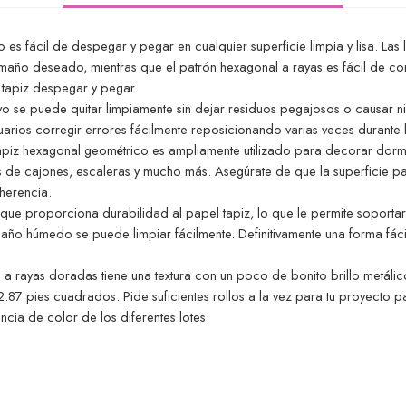
es fácil de despegar y pegar en cualquier superficie limpia y lisa. Las 
amaño deseado, mientras que el patrón hexagonal a rayas es fácil de comb
l tapiz despegar y pegar.
ivo se puede quitar limpiamente sin dejar residuos pegajosos o causar n
suarios corregir errores fácilmente reposicionando varias veces durante 
tapiz hexagonal geométrico es ampliamente utilizado para decorar dormit
s de cajones, escaleras y mucho más. Asegúrate de que la superficie para
dherencia.
d que proporciona durabilidad al papel tapiz, lo que le permite soportar
paño húmedo se puede limpiar fácilmente. Definitivamente una forma fác
 a rayas doradas tiene una textura con un poco de bonito brillo metálic
2.87 pies cuadrados. Pide suficientes rollos a la vez para tu proyecto 
ncia de color de los diferentes lotes.