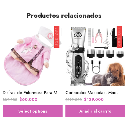
Productos relacionados
68% OFF
33% OFF
TALLA S
Disfraz de Enfermera Para Mascotas
Cortapelos Mascotas, Maquina De Corte
$
60.000
$
129.000
$
89.000
$
399.000
Select options
Añadir al carrito