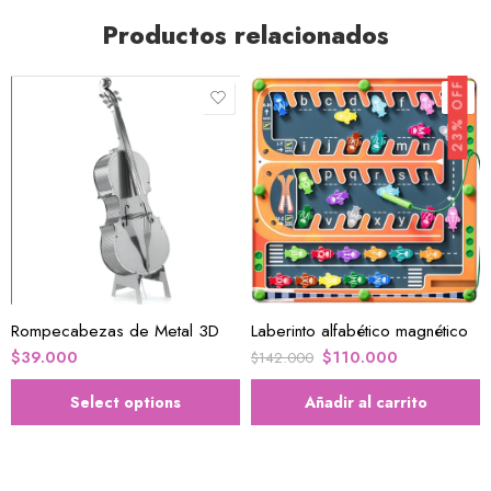
Productos relacionados
23% OFF
1
2
3
4
5
Rompecabezas de Metal 3D
Laberinto alfabético magnético
6
$
39.000
$
110.000
$
142.000
Select options
Añadir al carrito