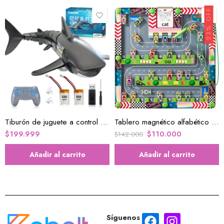
23% OFF
Tiburón de juguete a control remoto 2.4 G
Tablero magnético alfabético didáctico
$
199.999
$
110.000
$
142.000
Añadir al carrito
Añadir al carrito
Síguenos