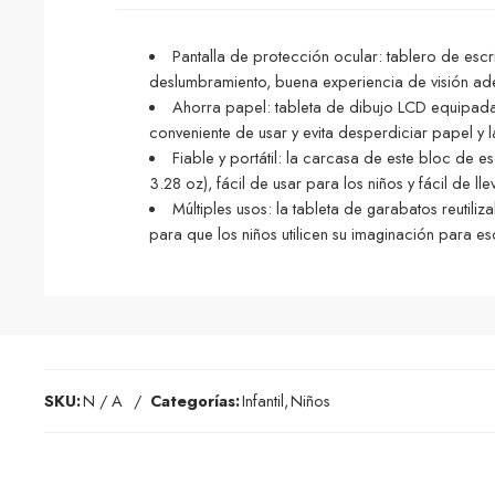
Pantalla de protección ocular: tablero de esc
deslumbramiento, buena experiencia de visión a
Ahorra papel: tableta de dibujo LCD equipada
conveniente de usar y evita desperdiciar papel y l
Fiable y portátil: la carcasa de este bloc de e
3.28 oz), fácil de usar para los niños y fácil de ll
Múltiples usos: la tableta de garabatos reutil
para que los niños utilicen su imaginación para esc
SKU:
N / A
Categorías:
Infantil
,
Niños